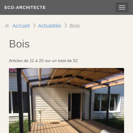
Aller
ECO-ARCHITECTE
TOG
au
NAVI
contenu
principal
Accueil
Actualités
Bois
Bois
Articles de 11 à 20 sur un total de 52