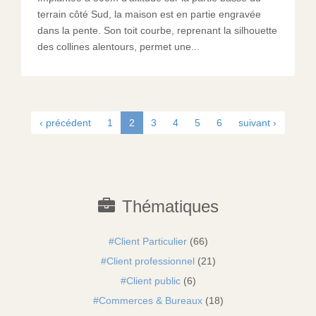
terrain côté Sud, la maison est en partie engravée
dans la pente. Son toit courbe, reprenant la silhouette
des collines alentours, permet une...
‹ précédent
1
2
3
4
5
6
suivant ›
Thématiques
Client Particulier
(66)
Client professionnel
(21)
Client public
(6)
Commerces & Bureaux
(18)