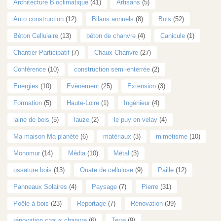
Architecture Bioclimatique
(41)
Artisans
(5)
Auto construction
(12)
Bilans annuels
(8)
Bois
(52)
Béton Cellulaire
(13)
béton de chanvre
(4)
Canicule
(1)
Chantier Participatif
(7)
Chaux Chanvre
(27)
Conférence
(10)
construction semi-enterrée
(2)
Energies
(10)
Evènement
(25)
Extension
(3)
Formation
(5)
Haute-Loire
(1)
Ingénieur
(4)
laine de bois
(5)
lauze
(2)
le puy en velay
(4)
Ma maison Ma planète
(6)
matériaux
(3)
mimétisme
(10)
Monomur
(14)
Média
(10)
Métal
(3)
ossature bois
(13)
Ouate de cellulose
(9)
Paille
(12)
Panneaux Solaires
(4)
Paysage
(7)
Pierre
(31)
Poêle à bois
(23)
Reportage
(7)
Rénovation
(39)
rénovation chaux chanvre
(6)
Terre
(9)