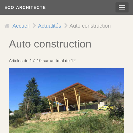
Aller
ECO-ARCHITECTE
TOG
au
NAVI
contenu
principal
Accueil
Actualités
Auto construction
Auto construction
Articles de 1 à 10 sur un total de 12