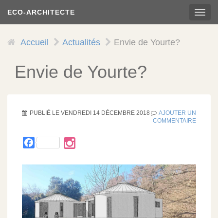
Aller
ECO-ARCHITECTE
TOG
au
NAVI
contenu
principal
Accueil
Actualités
Envie de Yourte?
Envie de Yourte?
PUBLIÉ LE
VENDREDI 14 DÉCEMBRE 2018
AJOUTER UN
COMMENTAIRE
Facebook