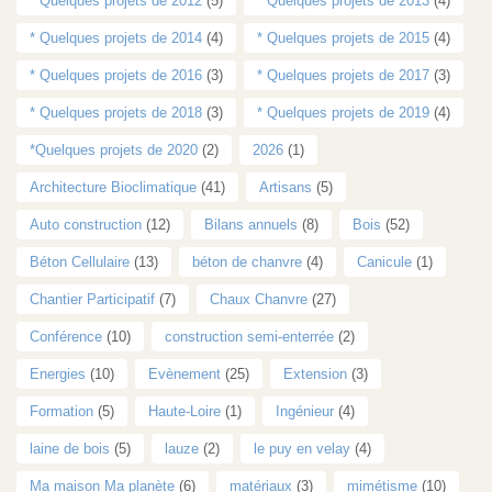
* Quelques projets de 2012
(5)
* Quelques projets de 2013
(4)
* Quelques projets de 2014
(4)
* Quelques projets de 2015
(4)
* Quelques projets de 2016
(3)
* Quelques projets de 2017
(3)
* Quelques projets de 2018
(3)
* Quelques projets de 2019
(4)
*Quelques projets de 2020
(2)
2026
(1)
Architecture Bioclimatique
(41)
Artisans
(5)
Auto construction
(12)
Bilans annuels
(8)
Bois
(52)
Béton Cellulaire
(13)
béton de chanvre
(4)
Canicule
(1)
Chantier Participatif
(7)
Chaux Chanvre
(27)
Conférence
(10)
construction semi-enterrée
(2)
Energies
(10)
Evènement
(25)
Extension
(3)
Formation
(5)
Haute-Loire
(1)
Ingénieur
(4)
laine de bois
(5)
lauze
(2)
le puy en velay
(4)
Ma maison Ma planète
(6)
matériaux
(3)
mimétisme
(10)