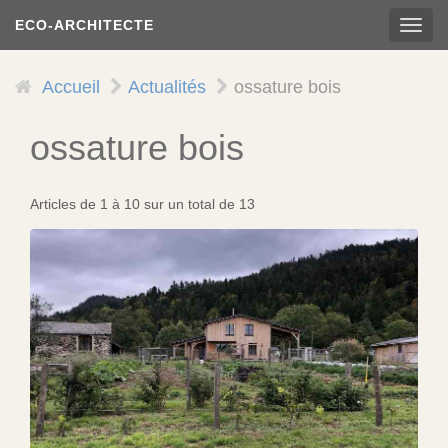
Aller
ECO-ARCHITECTE
TOG
au
NAVI
contenu
principal
Accueil
Actualités
ossature bois
ossature bois
Articles de 1 à 10 sur un total de 13