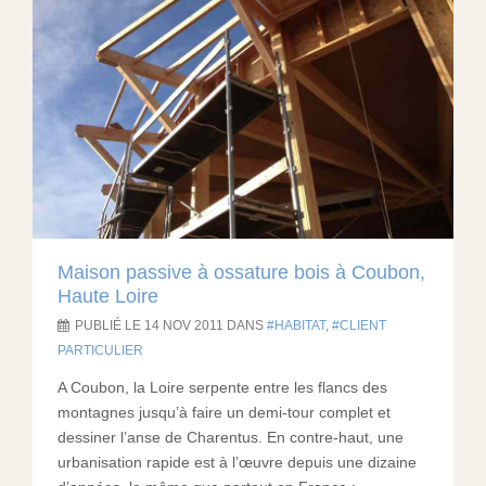
Maison passive à ossature bois à Coubon,
Haute Loire
PUBLIÉ LE 14 NOV 2011 DANS
HABITAT
,
CLIENT
PARTICULIER
A Coubon, la Loire serpente entre les flancs des
montagnes jusqu’à faire un demi-tour complet et
dessiner l’anse de Charentus. En contre-haut, une
urbanisation rapide est à l’œuvre depuis une dizaine