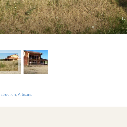
struction
,
Artisans