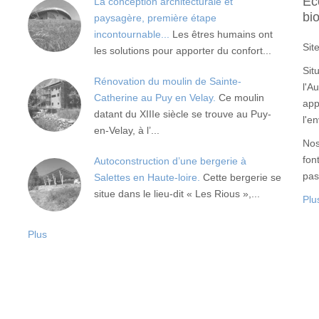
Ec
La conception architecturale et
bi
paysagère, première étape
incontournable...
Les êtres humains ont
Sit
les solutions pour apporter du confort...
Sit
Rénovation du moulin de Sainte-
l'A
Catherine au Puy en Velay.
Ce moulin
app
datant du XIIIe siècle se trouve au Puy-
l'e
en-Velay, à l’...
Nos
fon
Autoconstruction d’une bergerie à
pas
Salettes en Haute-loire.
Cette bergerie se
situe dans le lieu-dit « Les Rious »,...
Plu
Plus