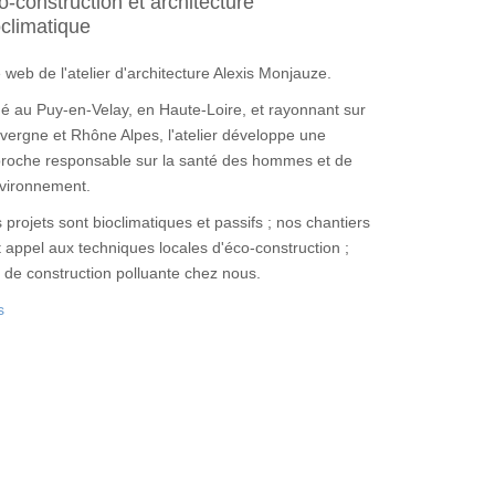
o-construction et architecture
oclimatique
e web de l'atelier d'architecture Alexis Monjauze.
ué au Puy-en-Velay, en Haute-Loire, et rayonnant sur
uvergne et Rhône Alpes, l'atelier développe une
roche responsable sur la santé des hommes et de
nvironnement.
 projets sont bioclimatiques et passifs ; nos chantiers
t appel aux techniques locales d'éco-construction ;
 de construction polluante chez nous.
s