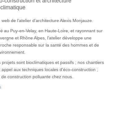
o-construction et architecture
oclimatique
e web de l'atelier d'architecture Alexis Monjauze.
ué au Puy-en-Velay, en Haute-Loire, et rayonnant sur
uvergne et Rhône Alpes, l'atelier développe une
roche responsable sur la santé des hommes et de
nvironnement.
 projets sont bioclimatiques et passifs ; nos chantiers
t appel aux techniques locales d'éco-construction ;
 de construction polluante chez nous.
s