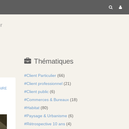
RECH
C
ur
Thématiques
Client Particulier
(66)
Client professionnel
(21)
AIRE
Client public
(6)
Commerces & Bureaux
(18)
Habitat
(80)
Paysage & Urbanisme
(6)
Rétrospective 10 ans
(4)