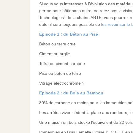
Si vous vous intéressez à l'évolution des matériau
germe pour bâtir sans nuire, ne ratez pas le visi
Technologies" de la chaîne ARTE, vous pourrez re
date, il sera toujours possible de l
es revoir sur le
Episode 1 : du Béton au Pisé
Béton ou terre crue
Ciment ou argile
Tefra ou ciment carbone
Pisé ou béton de terre
Vitrage électrochrome ?
Épisode 2 : du Bois au Bambou
80% de carbone en moins pour les immeubles boi
Les arrêtes vives cèdent la place aux rondeurs, l
Une maison en bois stocke l’équivalent de 22 vols
Immeubles en Bois Lamellé Croisé BLC (CLT en l