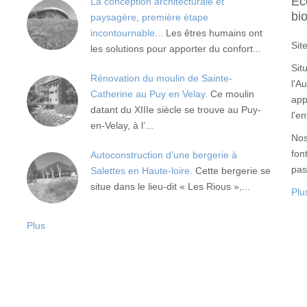
Ec
La conception architecturale et
bi
paysagère, première étape
incontournable...
Les êtres humains ont
Sit
les solutions pour apporter du confort...
Sit
Rénovation du moulin de Sainte-
l'A
Catherine au Puy en Velay.
Ce moulin
app
datant du XIIIe siècle se trouve au Puy-
l'e
en-Velay, à l’...
Nos
fon
Autoconstruction d’une bergerie à
pas
Salettes en Haute-loire.
Cette bergerie se
situe dans le lieu-dit « Les Rious »,...
Plu
Plus