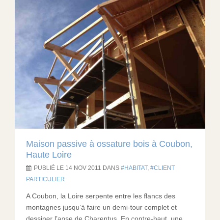
Maison passive à ossature bois à Coubon,
Haute Loire
PUBLIÉ LE 14 NOV 2011 DANS
HABITAT
,
CLIENT
PARTICULIER
A Coubon, la Loire serpente entre les flancs des
montagnes jusqu’à faire un demi-tour complet et
dessiner l’anse de Charentus. En contre-haut, une