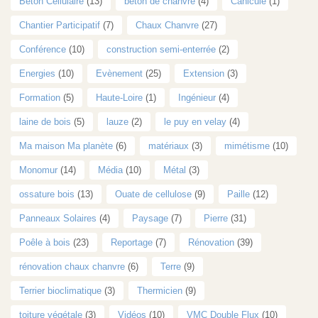
Béton Cellulaire
(13)
béton de chanvre
(4)
Canicule
(1)
Chantier Participatif
(7)
Chaux Chanvre
(27)
Conférence
(10)
construction semi-enterrée
(2)
Energies
(10)
Evènement
(25)
Extension
(3)
Formation
(5)
Haute-Loire
(1)
Ingénieur
(4)
laine de bois
(5)
lauze
(2)
le puy en velay
(4)
Ma maison Ma planète
(6)
matériaux
(3)
mimétisme
(10)
Monomur
(14)
Média
(10)
Métal
(3)
ossature bois
(13)
Ouate de cellulose
(9)
Paille
(12)
Panneaux Solaires
(4)
Paysage
(7)
Pierre
(31)
Poêle à bois
(23)
Reportage
(7)
Rénovation
(39)
rénovation chaux chanvre
(6)
Terre
(9)
Terrier bioclimatique
(3)
Thermicien
(9)
toiture végétale
(3)
Vidéos
(10)
VMC Double Flux
(10)