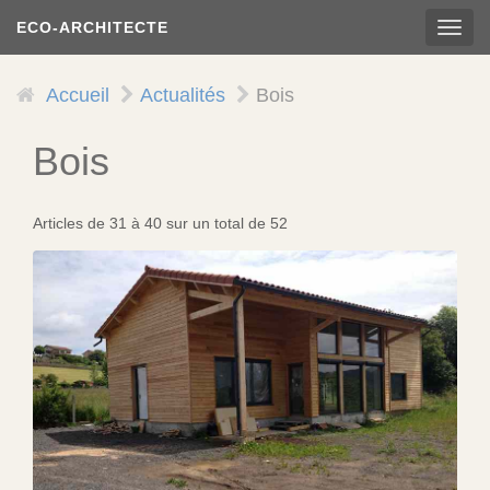
Aller
ECO-ARCHITECTE
TOG
au
NAVI
contenu
principal
Accueil
Actualités
Bois
Bois
Articles de 31 à 40 sur un total de 52