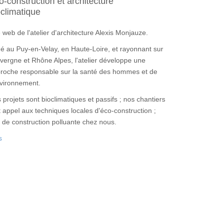
o-construction et architecture
oclimatique
e web de l'atelier d'architecture Alexis Monjauze.
ué au Puy-en-Velay, en Haute-Loire, et rayonnant sur
uvergne et Rhône Alpes, l'atelier développe une
roche responsable sur la santé des hommes et de
nvironnement.
 projets sont bioclimatiques et passifs ; nos chantiers
t appel aux techniques locales d'éco-construction ;
 de construction polluante chez nous.
s