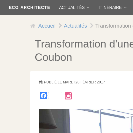
Aller
ECO-ARCHITECTE
ACTUALITÉS
ITINÉRAIRE
au
contenu
principal
Accueil
Actualités
Transformation
Transformation d'un
Coubon
PUBLIÉ LE
MARDI 28 FÉVRIER 2017
Facebook