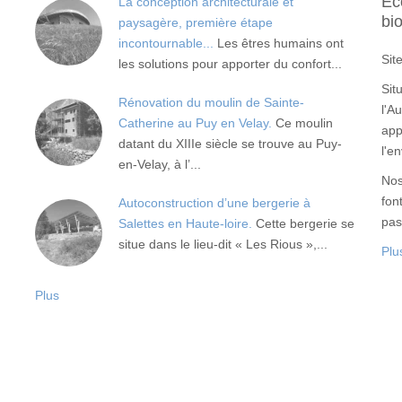
Ec
La conception architecturale et
bi
paysagère, première étape
incontournable...
Les êtres humains ont
Sit
les solutions pour apporter du confort...
Sit
Rénovation du moulin de Sainte-
l'A
Catherine au Puy en Velay.
Ce moulin
app
datant du XIIIe siècle se trouve au Puy-
l'e
en-Velay, à l’...
Nos
fon
Autoconstruction d’une bergerie à
pas
Salettes en Haute-loire.
Cette bergerie se
situe dans le lieu-dit « Les Rious »,...
Plu
Plus