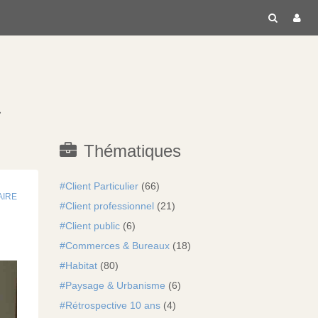
RECH
C
à
Thématiques
Client Particulier
(66)
AIRE
Client professionnel
(21)
Client public
(6)
Commerces & Bureaux
(18)
Habitat
(80)
Paysage & Urbanisme
(6)
Rétrospective 10 ans
(4)