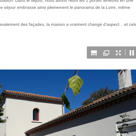
ulation. Dans le séjour, nous avons réuni les 2 portes fenêtres en une
 Le séjour embrasse ainsi pleinement le panorama de la Loire, même
 ravalement des façades, la maison a vraiment changé d'aspect... et cel