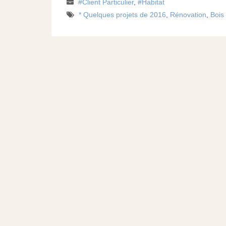
Client Particulier
,
Habitat
* Quelques projets de 2016
,
Rénovation
,
Bois