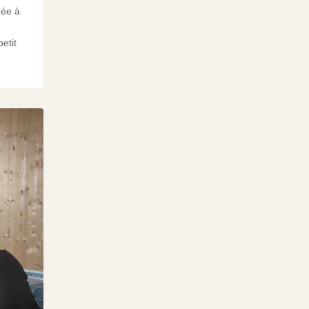
uée à
etit