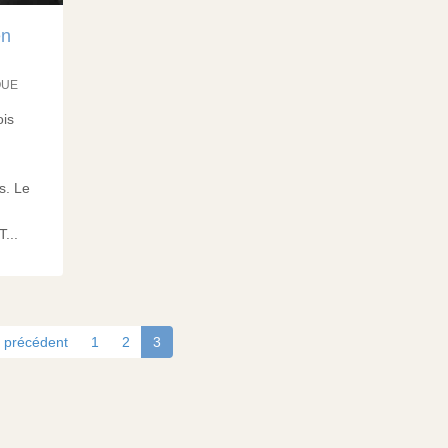
en
QUE
ois
is. Le
...
‹ précédent
1
2
3