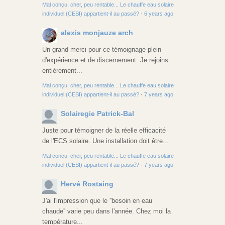
Mal conçu, cher, peu rentable... Le chauffe eau solaire
individuel (CESI) appartient-il au passé?
·
6 years ago
alexis monjauze arch
Un grand merci pour ce témoignage plein
d'expérience et de discernement. Je rejoins
entièrement...
Mal conçu, cher, peu rentable... Le chauffe eau solaire
individuel (CESI) appartient-il au passé?
·
7 years ago
Solairegie Patrick-Bal
Juste pour témoigner de la réelle efficacité
de l'ECS solaire. Une installation doit être...
Mal conçu, cher, peu rentable... Le chauffe eau solaire
individuel (CESI) appartient-il au passé?
·
7 years ago
Hervé Rostaing
J'ai l'impression que le ''besoin en eau
chaude'' varie peu dans l'année. Chez moi la
température...