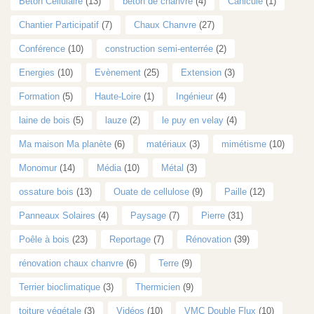
Béton Cellulaire
(13)
béton de chanvre
(4)
Canicule
(1)
Chantier Participatif
(7)
Chaux Chanvre
(27)
Conférence
(10)
construction semi-enterrée
(2)
Energies
(10)
Evènement
(25)
Extension
(3)
Formation
(5)
Haute-Loire
(1)
Ingénieur
(4)
laine de bois
(5)
lauze
(2)
le puy en velay
(4)
Ma maison Ma planète
(6)
matériaux
(3)
mimétisme
(10)
Monomur
(14)
Média
(10)
Métal
(3)
ossature bois
(13)
Ouate de cellulose
(9)
Paille
(12)
Panneaux Solaires
(4)
Paysage
(7)
Pierre
(31)
Poêle à bois
(23)
Reportage
(7)
Rénovation
(39)
rénovation chaux chanvre
(6)
Terre
(9)
Terrier bioclimatique
(3)
Thermicien
(9)
toiture végétale
(3)
Vidéos
(10)
VMC Double Flux
(10)