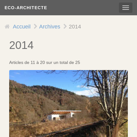
Aller
ECO-ARCHITECTE
TOG
au
NAVI
contenu
principal
Accueil
Archives
2014
2014
Articles de 11 à 20 sur un total de 25