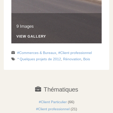
9 Images
VIEW GALLERY
Commerces & Bureaux
,
Client professionnel
* Quelques projets de 2012
,
Rénovation
,
Bois
Thématiques
Client Particulier
(66)
Client professionnel
(21)