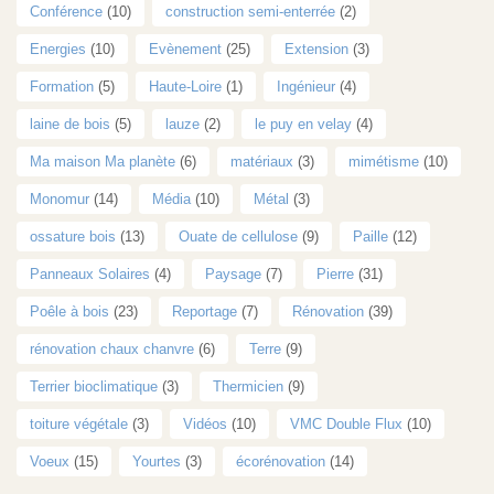
Conférence
(10)
construction semi-enterrée
(2)
Energies
(10)
Evènement
(25)
Extension
(3)
Formation
(5)
Haute-Loire
(1)
Ingénieur
(4)
laine de bois
(5)
lauze
(2)
le puy en velay
(4)
Ma maison Ma planète
(6)
matériaux
(3)
mimétisme
(10)
Monomur
(14)
Média
(10)
Métal
(3)
ossature bois
(13)
Ouate de cellulose
(9)
Paille
(12)
Panneaux Solaires
(4)
Paysage
(7)
Pierre
(31)
Poêle à bois
(23)
Reportage
(7)
Rénovation
(39)
rénovation chaux chanvre
(6)
Terre
(9)
Terrier bioclimatique
(3)
Thermicien
(9)
toiture végétale
(3)
Vidéos
(10)
VMC Double Flux
(10)
Voeux
(15)
Yourtes
(3)
écorénovation
(14)