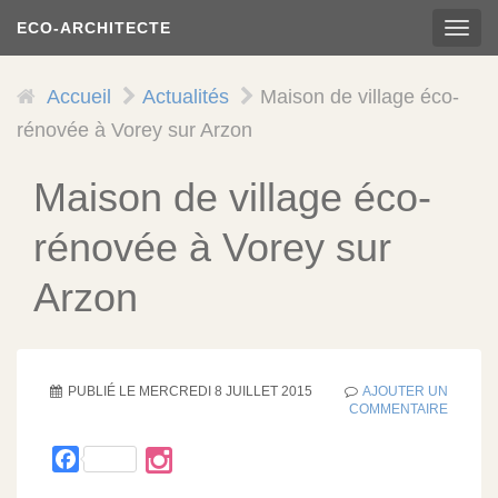
Aller
ECO-ARCHITECTE
TOG
au
NAVI
contenu
principal
Accueil
Actualités
Maison de village éco-
rénovée à Vorey sur Arzon
Maison de village éco-
rénovée à Vorey sur
Arzon
PUBLIÉ LE
MERCREDI 8 JUILLET 2015
AJOUTER UN
COMMENTAIRE
Facebook