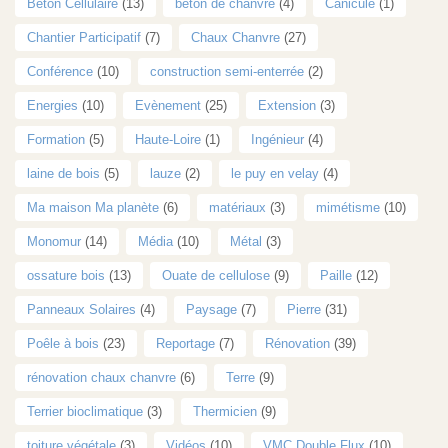
Béton Cellulaire
(13)
béton de chanvre
(4)
Canicule
(1)
Chantier Participatif
(7)
Chaux Chanvre
(27)
Conférence
(10)
construction semi-enterrée
(2)
Energies
(10)
Evènement
(25)
Extension
(3)
Formation
(5)
Haute-Loire
(1)
Ingénieur
(4)
laine de bois
(5)
lauze
(2)
le puy en velay
(4)
Ma maison Ma planète
(6)
matériaux
(3)
mimétisme
(10)
Monomur
(14)
Média
(10)
Métal
(3)
ossature bois
(13)
Ouate de cellulose
(9)
Paille
(12)
Panneaux Solaires
(4)
Paysage
(7)
Pierre
(31)
Poêle à bois
(23)
Reportage
(7)
Rénovation
(39)
rénovation chaux chanvre
(6)
Terre
(9)
Terrier bioclimatique
(3)
Thermicien
(9)
toiture végétale
(3)
Vidéos
(10)
VMC Double Flux
(10)