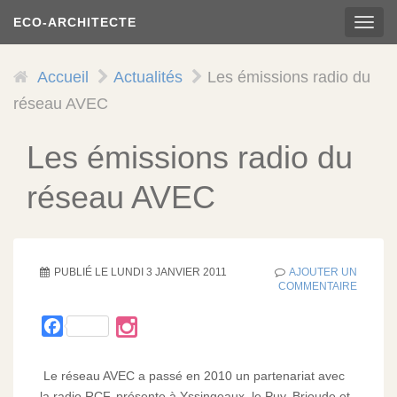
Aller
ECO-ARCHITECTE
TOG
au
NAVI
contenu
principal
Accueil
Actualités
Les émissions radio du
réseau AVEC
Les émissions radio du
réseau AVEC
PUBLIÉ LE
LUNDI 3 JANVIER 2011
AJOUTER UN
COMMENTAIRE
Facebook
Le réseau AVEC a passé en 2010 un partenariat avec
la radio RCF, présente à Yssingeaux, le Puy, Brioude et