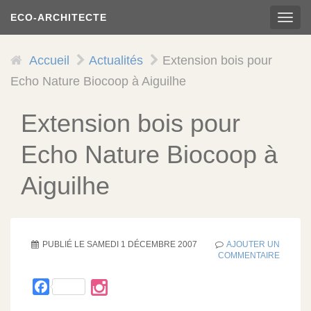
Aller
ECO-ARCHITECTE
TOG
au
NAVI
contenu
principal
Accueil
Actualités
Extension bois pour
Echo Nature Biocoop à Aiguilhe
Extension bois pour
Echo Nature Biocoop à
Aiguilhe
PUBLIÉ LE
SAMEDI 1 DÉCEMBRE 2007
AJOUTER UN
COMMENTAIRE
Facebook