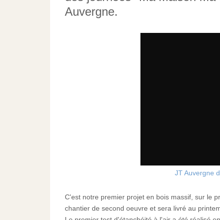
Auvergne.
JT Auvergne d
C'est notre premier projet en bois massif, sur le p
chantier de second oeuvre et sera livré au printe
Le premier test d'étanchéité à l'air a été réalisé 