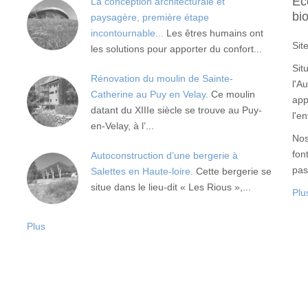
Ec
La conception architecturale et
bi
paysagère, première étape
incontournable...
Les êtres humains ont
Sit
les solutions pour apporter du confort...
Sit
Rénovation du moulin de Sainte-
l'A
Catherine au Puy en Velay.
Ce moulin
app
datant du XIIIe siècle se trouve au Puy-
l'e
en-Velay, à l’...
Nos
fon
Autoconstruction d’une bergerie à
pas
Salettes en Haute-loire.
Cette bergerie se
situe dans le lieu-dit « Les Rious »,...
Plu
Plus