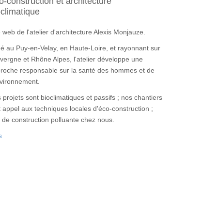
o-construction et architecture
oclimatique
e web de l'atelier d'architecture Alexis Monjauze.
ué au Puy-en-Velay, en Haute-Loire, et rayonnant sur
uvergne et Rhône Alpes, l'atelier développe une
roche responsable sur la santé des hommes et de
nvironnement.
 projets sont bioclimatiques et passifs ; nos chantiers
t appel aux techniques locales d'éco-construction ;
 de construction polluante chez nous.
s