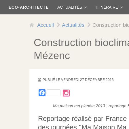
Aller
ECO-ARCHITECTE
ACTUALITÉS
ITINÉRAIRE
au
contenu
principal
Accueil
Actualités
Construction bi
Construction bioclim
Mézenc
PUBLIÉ LE
VENDREDI 27 DÉCEMBRE 2013
Facebook
Ma maison ma planète 2013 : reportage Fr
Reportage réalisé par France 
des journées "Ma Maison Ma P