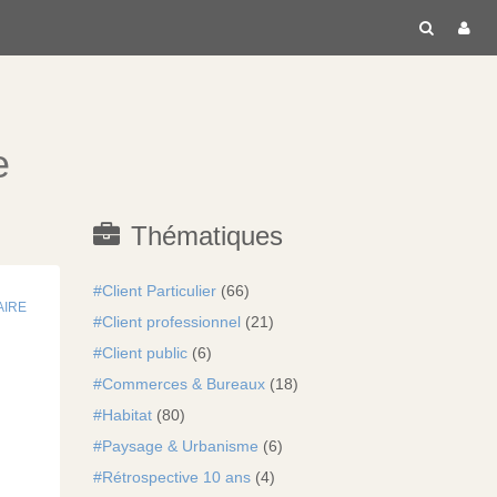
RECH
C
e
Thématiques
Client Particulier
(66)
AIRE
Client professionnel
(21)
Client public
(6)
Commerces & Bureaux
(18)
Habitat
(80)
Paysage & Urbanisme
(6)
Rétrospective 10 ans
(4)