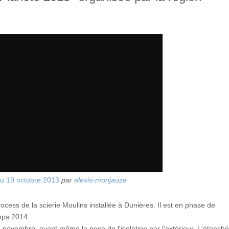
u 19 octobre 2013
par
alexis-monjauze
rocess de la scierie Moulins installée à Dunières. Il est en phase de
mps 2014.
en novembre, avant même la pose de l'isolation par l'extérieur. L'étanché