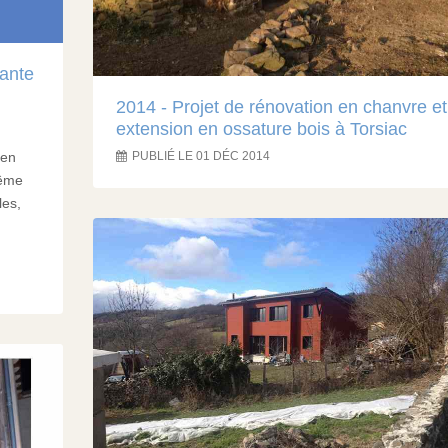
mante
2014 - Projet de rénovation en chanvre et
extension en ossature bois à Torsiac
 en
PUBLIÉ LE 01 DÉC 2014
même
les,