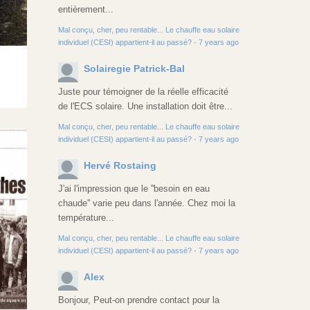
entièrement...
Mal conçu, cher, peu rentable... Le chauffe eau solaire
individuel (CESI) appartient-il au passé?
·
7 years ago
Solairegie Patrick-Bal
Juste pour témoigner de la réelle efficacité
de l'ECS solaire. Une installation doit être...
Mal conçu, cher, peu rentable... Le chauffe eau solaire
individuel (CESI) appartient-il au passé?
·
7 years ago
Hervé Rostaing
J'ai l'impression que le ''besoin en eau
chaude'' varie peu dans l'année. Chez moi la
température...
Mal conçu, cher, peu rentable... Le chauffe eau solaire
individuel (CESI) appartient-il au passé?
·
7 years ago
Alex
Bonjour, Peut-on prendre contact pour la