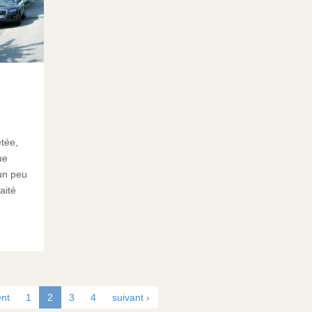
êtée,
ue
 un peu
aité
ent
1
2
3
4
suivant ›