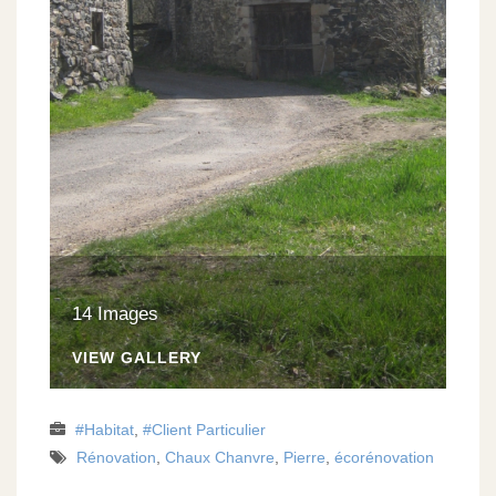
14 Images
VIEW GALLERY
Habitat
,
Client Particulier
Rénovation
,
Chaux Chanvre
,
Pierre
,
écorénovation