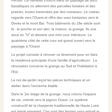
Pertuis. Ce hameau s’inscrit dans un paysage de sucs
basaltiques où alternent des parcelles boisées et des
prairies, toutes traversées par des ruisseaux. Le coteau
regarde vers l'Ouest et offre des vues lointaines vers le
Devès et le mont Bar. Trois bâtiments du 18e siècle sont
là : le porche et son abri, la maison, la grange. Ils une
ance en "U" et dessine une mini cour intérieure. Le
quatrième côté de cette cour est grand ouvert vers le
paysage à l'Ouest .
Le projet consiste à rénover ce tènement pour en faire
la résidence principale d'une famille d'agriculteurs. La
rénovation concerne la grange au Sud et l’habitation à
l'Est.
Le rez-de-jardin reçoit les pièces techniques et un
atelier dans l’ancienne étable.
Dans le 1er étage de la grange, nous créons l'espace
de vie, orienté vers le pignon Ouest. Le système
constructif de la charpente traditionnelle de Haute Loire
est laissé apparent. Ces sont des fermes sans entrait ni