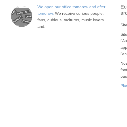
Ec
We open our office tomorow and after
ar
tomorow.
We receive curious people,
fans, dubious, taciturns, music lovers
Sit
and...
Sit
l'A
app
l'e
Nos
fon
pas
Plu