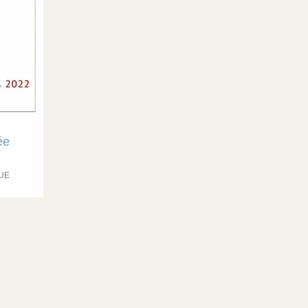
ée
QUE