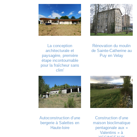
La conception
Rénovation du moulin
architecturale et
de Sainte-Catherine au
paysagère, première
Puy en Velay
étape incontournable
pour la fraîcheur sans
clim'
Autoconstruction d’une
Construction d’une
bergerie à Salettes en
maison bioclimatique
Haute-loire
pentagonale aux «
Valentins » à