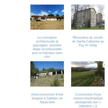
La conception
Rénovation du moulin
architecturale et
de Sainte-Catherine au
paysagère, première
Puy en Velay
étape incontournable
pour la fraîcheur sans
clim'
Autoconstruction d’une
Construction d’une
bergerie à Salettes en
maison bioclimatique
Haute-loire
pentagonale aux «
Valentins » à