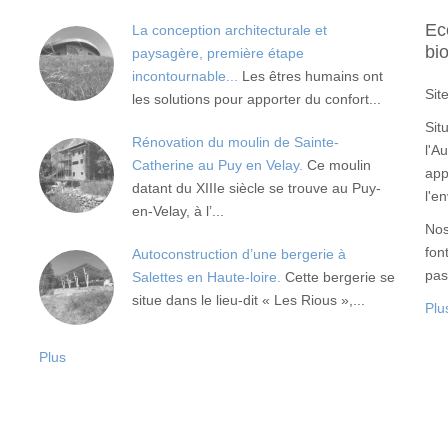
Ec
La conception architecturale et
bi
paysagère, première étape
incontournable...
Les êtres humains ont
Sit
les solutions pour apporter du confort...
Sit
Rénovation du moulin de Sainte-
l'A
Catherine au Puy en Velay.
Ce moulin
app
datant du XIIIe siècle se trouve au Puy-
l'e
en-Velay, à l’...
Nos
fon
Autoconstruction d’une bergerie à
pas
Salettes en Haute-loire.
Cette bergerie se
situe dans le lieu-dit « Les Rious »,...
Plu
Plus