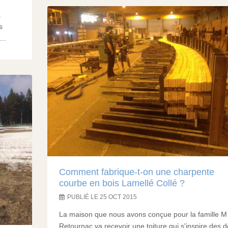
a
s
..
Comment fabrique-t-on une charpente
courbe en bois Lamellé Collé ?
PUBLIÉ LE 25 OCT 2015
La maison que nous avons conçue pour la famille M
Retournac va recevoir une toiture qui s'inspire des d